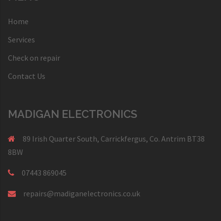
Home
Services
Check on repair
Contact Us
MADIGAN ELECTRONICS
89 Irish Quarter South, Carrickfergus, Co. Antrim BT38
8BW
07443 869045
repairs@madiganelectronics.co.uk